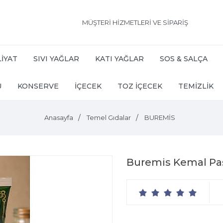
MÜŞTERİ HİZMETLERİ VE SİPARİŞ
İYAT
SIVI YAĞLAR
KATI YAĞLAR
SOS & SALÇA
U
KONSERVE
İÇECEK
TOZ İÇECEK
TEMİZLİK
Anasayfa
Temel Gıdalar
BUREMİS
Buremis Kemal Paşa