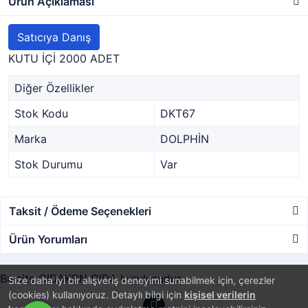
Ürün Açıklaması
Satıcıya Danış
KUTU İÇİ 2000 ADET
Diğer Özellikler
Stok Kodu
DKT67
Marka
DOLPHİN
Stok Durumu
Var
Taksit / Ödeme Seçenekleri
Ürün Yorumları
Bu site GIDAKON GIDA kuruluşudur.
Size daha iyi bir alışveriş deneyimi sunabilmek için, çerezler
(cookies) kullanıyoruz. Detaylı bilgi için
kişisel verilerin