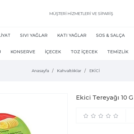
MÜŞTERİ HİZMETLERİ VE SİPARİŞ
İYAT
SIVI YAĞLAR
KATI YAĞLAR
SOS & SALÇA
U
KONSERVE
İÇECEK
TOZ İÇECEK
TEMİZLİK
Anasayfa
Kahvaltılıklar
EKİCİ
Ekici Tereyağı 10 Gr