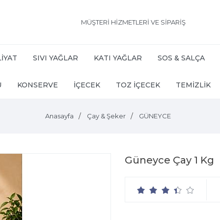
MÜŞTERİ HİZMETLERİ VE SİPARİŞ
İYAT
SIVI YAĞLAR
KATI YAĞLAR
SOS & SALÇA
U
KONSERVE
İÇECEK
TOZ İÇECEK
TEMİZLİK
Anasayfa
Çay & Şeker
GÜNEYCE
Güneyce Çay 1 Kg