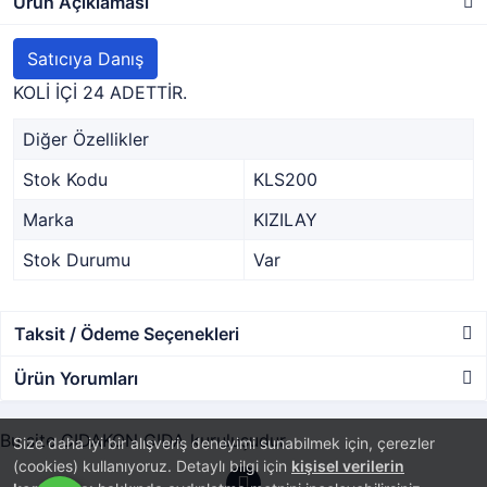
Ürün Açıklaması
Satıcıya Danış
KOLİ İÇİ 24 ADETTİR.
Diğer Özellikler
Stok Kodu
KLS200
Marka
KIZILAY
Stok Durumu
Var
Taksit / Ödeme Seçenekleri
Ürün Yorumları
Bu site GIDAKON GIDA kuruluşudur.
Size daha iyi bir alışveriş deneyimi sunabilmek için, çerezler
(cookies) kullanıyoruz. Detaylı bilgi için
kişisel verilerin