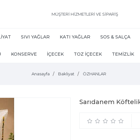
MÜŞTERİ HİZMETLERİ VE SİPARİŞ
İYAT
SIVI YAĞLAR
KATI YAĞLAR
SOS & SALÇA
U
KONSERVE
İÇECEK
TOZ İÇECEK
TEMİZLİK
Anasayfa
Bakliyat
ÖZHANLAR
Sarıdanem Köftel