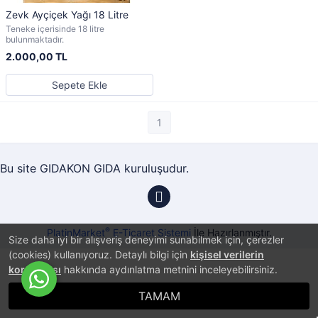
Zevk Ayçiçek Yağı 18 Litre
Teneke içerisinde 18 litre
bulunmaktadır.
2.000,00 TL
Sepete Ekle
1
Bu site GIDAKON GIDA kuruluşudur.
®
PlatinMarket
E-Ticaret Sistemi
İle Hazırlanmıştır.
Size daha iyi bir alışveriş deneyimi sunabilmek için, çerezler
(cookies) kullanıyoruz. Detaylı bilgi için
kişisel verilerin
korunması
hakkında aydınlatma metnini inceleyebilirsiniz.
TAMAM