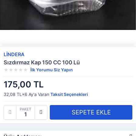
LİNDERA
Sızdırmaz Kap 150 CC 100 Lü
İlk Yorumu Siz Yapın
175,00 TL
32,08 TL×6
Ay'a Varan
Taksit Seçenekleri
PAKET