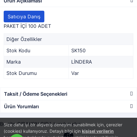
Ürün Açıklaması
Satıcıya Danış
PAKET İÇİ 100 ADET
Diğer Özellikler
Stok Kodu
SK150
Marka
LİNDERA
Stok Durumu
Var
Taksit / Ödeme Seçenekleri
Ürün Yorumları
Bu site GIDAKON GIDA kuruluşudur.
Size daha iyi bir alışveriş deneyimi sunabilmek için, çerezler
(cookies) kullanıyoruz. Detaylı bilgi için
kişisel verilerin